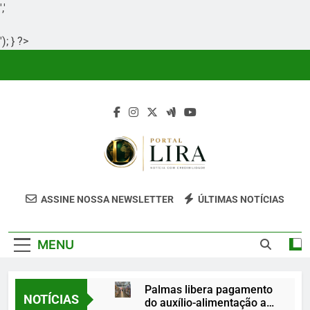
','
'); } ?>
Skip
to
content
Portal Lira
Portal Lira É Um Site Informativo
ASSINE NOSSA NEWSLETTER
ÚLTIMAS NOTÍCIAS
Dedicado À Produção E Divulgação De
Conteúdos Relevantes, Com Foco Em
MENU
Clareza, Responsabilidade E Uma Boa
Experiência Para O Leitor.
Palmas libera pagamento
NOTÍCIAS
do auxílio-alimentação a