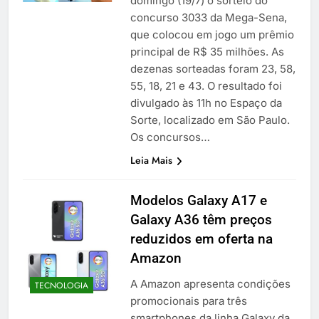
domingo (19/7) o sorteio do
concurso 3033 da Mega-Sena,
que colocou em jogo um prêmio
principal de R$ 35 milhões. As
dezenas sorteadas foram 23, 58,
55, 18, 21 e 43. O resultado foi
divulgado às 11h no Espaço da
Sorte, localizado em São Paulo.
Os concursos…
Leia Mais
Modelos Galaxy A17 e
Galaxy A36 têm preços
reduzidos em oferta na
Amazon
A Amazon apresenta condições
TECNOLOGIA
promocionais para três
smartphones da linha Galaxy da