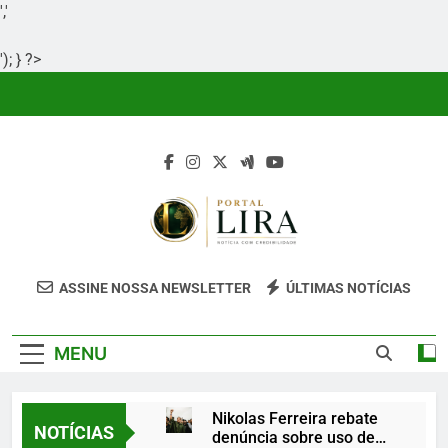
','
'); } ?>
Skip
to
content
Portal Lira
Portal Lira É Um Site Informativo
ASSINE NOSSA NEWSLETTER
ÚLTIMAS NOTÍCIAS
Dedicado À Produção E Divulgação De
Conteúdos Relevantes, Com Foco Em
MENU
Clareza, Responsabilidade E Uma Boa
Experiência Para O Leitor.
Nikolas Ferreira rebate
NOTÍCIAS
denúncia sobre uso de