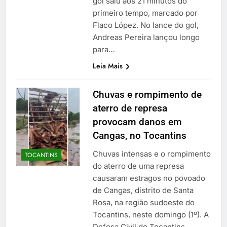
gol saiu aos 21 minutos do
primeiro tempo, marcado por
Flaco López. No lance do gol,
Andreas Pereira lançou longo
para…
Leia Mais
Chuvas e rompimento de
aterro de represa
provocam danos em
Cangas, no Tocantins
Chuvas intensas e o rompimento
TOCANTINS
do aterro de uma represa
causaram estragos no povoado
de Cangas, distrito de Santa
Rosa, na região sudoeste do
Tocantins, neste domingo (1º). A
Defesa Civil do Tocantins