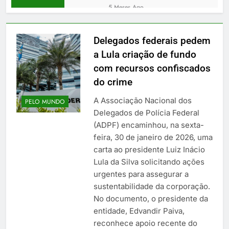
jato ligado a Daniel
5 Meses Ago
Vorcaro
Laurez Moreira reafirma
projeto majoritário do PSD
e apresenta nova
Delegados federais pedem
3 Meses Ago
configuração da chapa no
Conselho de
a Lula criação de fundo
Tocantins
Comunicação Social pede
com recursos confiscados
arquivamento de projetos
1 Mês Ago
do crime
de Tabata Amaral e
Cinebiografia “Michael”
General Pazuello
detalha trajetória de
A Associação Nacional dos
PELO MUNDO
Michael Jackson com
4 Meses Ago
Delegados de Polícia Federal
estreia global em IMAX
Jiboia é resgatada em
(ADPF) encaminhou, na sexta-
residência na zona rural
feira, 30 de janeiro de 2026, uma
de Tocantins
7 Meses Ago
carta ao presidente Luiz Inácio
Governo impõe sigilo de
Lula da Silva solicitando ações
100 anos a processos de
autorização de sites de
urgentes para assegurar a
2 Meses Ago
apostas, diz apuração
sustentabilidade da corporação.
No documento, o presidente da
entidade, Edvandir Paiva,
reconhece apoio recente do