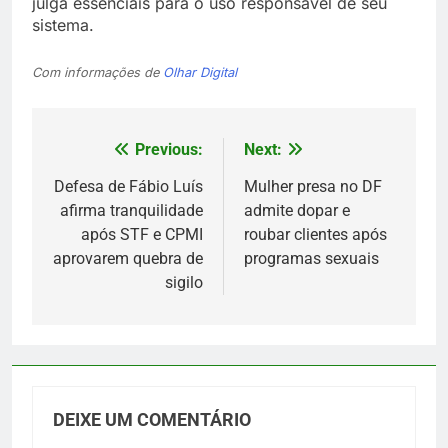
julga essenciais para o uso responsável de seu
sistema.
Com informações de
Olhar Digital
Previous:
Next:
Navegação
de
Defesa de Fábio Luís
Mulher presa no DF
afirma tranquilidade
admite dopar e
Post
após STF e CPMI
roubar clientes após
aprovarem quebra de
programas sexuais
sigilo
DEIXE UM COMENTÁRIO