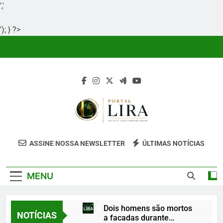
','
'); } ?>
Skip
to
content
Portal Lira
Portal Lira É Um Site Informativo
ASSINE NOSSA NEWSLETTER
ÚLTIMAS NOTÍCIAS
Dedicado À Produção E Divulgação De
Conteúdos Relevantes, Com Foco Em
MENU
Clareza, Responsabilidade E Uma Boa
Experiência Para O Leitor.
Dois homens são mortos
NOTÍCIAS
a facadas durante