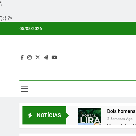
','
'); } ?>
Skip
05/08/2026
to
content
Por
Portal Li
Dois homens 
NOTÍCIAS
2 Semanas Ago
Vicentinho Jú
2 Semanas Ago