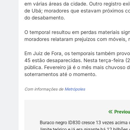
em várias áreas da cidade. Outro registro 
de Ubá; moradores que estavam próximos corr
do desabamento.
O temporal resultou em perdas materiais sign
moradores relataram prejuízos com móveis, r
Em Juiz de Fora, os temporais também prov
45 estão desaparecidas. Nesta terça-feira (2
pública. Fevereiro já é o mês mais chuvoso d
soterramentos até o momento.
Com informações de
Metrópoles
Previou
Navegação
de
Buraco negro ID830 cresce 13 vezes acima 
limite teórico e já era gigante há 12 bilhões