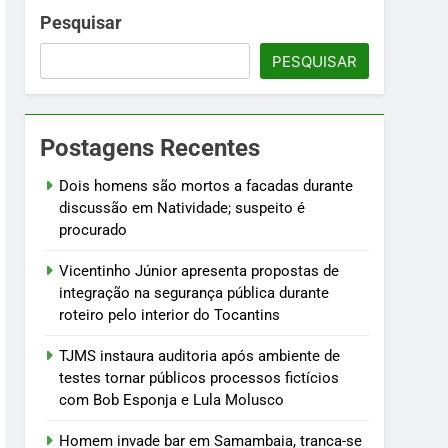
 fictícios com Bob Esponja e Lula Molusco
Pesquisar
PESQUISAR
fogo
Postagens Recentes
ústria e testam modelos para uso
Dois homens são mortos a facadas durante
discussão em Natividade; suspeito é
procurado
Vicentinho Júnior apresenta propostas de
integração na segurança pública durante
roteiro pelo interior do Tocantins
TJMS instaura auditoria após ambiente de
testes tornar públicos processos fictícios
com Bob Esponja e Lula Molusco
Homem invade bar em Samambaia, tranca-se