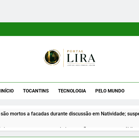
tal Lira
ra É Um Site Informativo Dedicado À Produção E Divulgação De
E Uma Boa Experiência P
INÍCIO
TOCANTINS
TECNOLOGIA
PELO MUNDO
são mortos a facadas durante discussão em Natividade; suspe
nior apresenta propostas de integração na segurança pública d