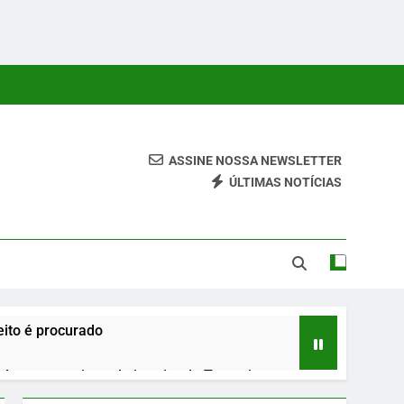
ASSINE NOSSA NEWSLETTER
ÚLTIMAS NOTÍCIAS
 Conteúdos Relevantes, Com Foco Em Clareza, Responsabilidade
ara O Leitor.
ito é procurado
urante roteiro pelo interior do Tocantins