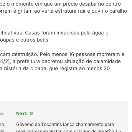
exibe o momento em que um prédio desaba no centro
em e gritam ao ver a estrutura ruir e ouvir o barulho
ificativas. Casas foram invadidas pela água e
oupas e outros bens.
ocam destruição. Pelo menos 16 pessoas morreram e
4/2), a prefeitura decretou situação de calamidade
a história da cidade, que registra ao menos 20
s:
Next:
do
Governo do Tocantins lança chamamento para
 de
médicos especialistas com salários de até R$ 22,5