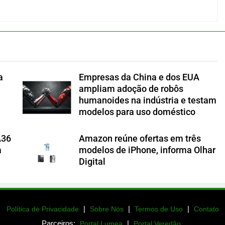
a
Empresas da China e dos EUA
ampliam adoção de robôs
humanoides na indústria e testam
modelos para uso doméstico
A36
Amazon reúne ofertas em três
a
modelos de iPhone, informa Olhar
Digital
|
|
|
Política de Privacidade
Sobre Nós
Termos de Uso
Contato
Parceiros:
|
Portal Lumea
Portal Veredão