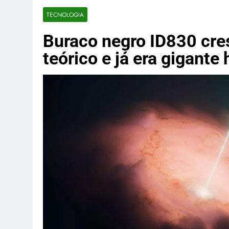
TJMS instaur
TECNOLOGIA
3 Semanas Ago
Homem invad
Buraco negro ID830 cre
3 Semanas Ago
teórico e já era gigante
SpaceX adia 1
3 Semanas Ago
Empresas da 
doméstico
3 Semanas Ago