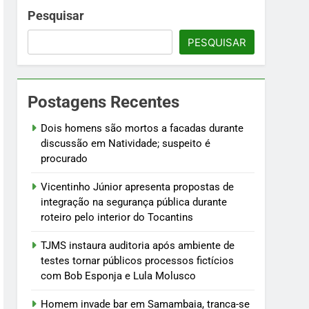
 fictícios com Bob Esponja e Lula Molusco
Pesquisar
PESQUISAR
fogo
Postagens Recentes
ústria e testam modelos para uso
Dois homens são mortos a facadas durante
discussão em Natividade; suspeito é
procurado
Vicentinho Júnior apresenta propostas de
integração na segurança pública durante
roteiro pelo interior do Tocantins
TJMS instaura auditoria após ambiente de
testes tornar públicos processos fictícios
com Bob Esponja e Lula Molusco
Homem invade bar em Samambaia, tranca-se