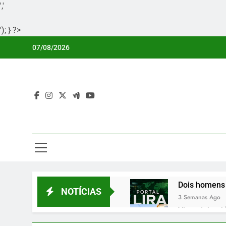
','
'); } ?>
Skip
07/08/2026
to
content
Por
Portal Li
Dois homens 
NOTÍCIAS
3 Semanas Ago
Vicentinho Jú
3 Semanas Ago