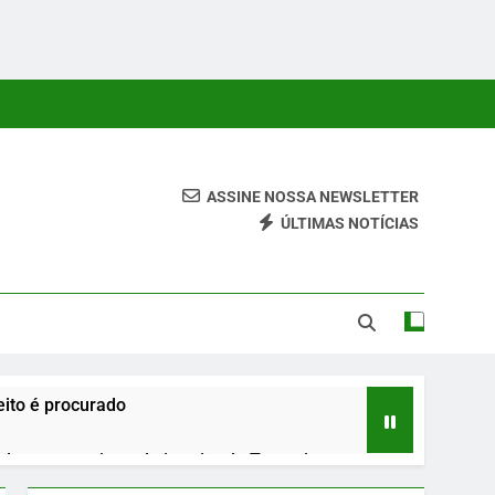
ASSINE NOSSA NEWSLETTER
ÚLTIMAS NOTÍCIAS
 Conteúdos Relevantes, Com Foco Em Clareza, Responsabilidade
ara O Leitor.
ito é procurado
urante roteiro pelo interior do Tocantins