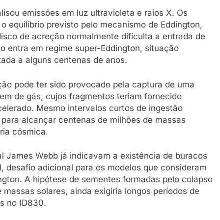
lisou emissões em luz ultravioleta e raios X. Os
 equilíbrio previsto pelo mecanismo de Eddington,
disco de acreção normalmente dificulta a entrada de
to entra em regime super-Eddington, situação
tada a alguns centenas de anos.
ção pode ter sido provocado pela captura de uma
em de gás, cujos fragmentos teriam fornecido
celerado. Mesmo intervalos curtos de ingestão
va para alcançar centenas de milhões de massas
ria cósmica.
l James Webb já indicavam a existência de buracos
, desafio adicional para os modelos que consideram
ington. A hipótese de sementes formadas pelo colapso
e massas solares, ainda exigiria longos períodos de
as no ID830.