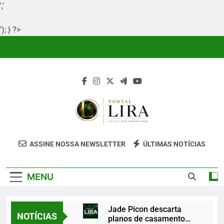
','
'); } ?>
Skip
to
content
Portal Lira
Portal Lira É Um Site Informativo
ASSINE NOSSA NEWSLETTER
ÚLTIMAS NOTÍCIAS
Dedicado À Produção E Divulgação De
Conteúdos Relevantes, Com Foco Em
MENU
Clareza, Responsabilidade E Uma Boa
Experiência Para O Leitor.
Jade Picon descarta
NOTÍCIAS
planos de casamento