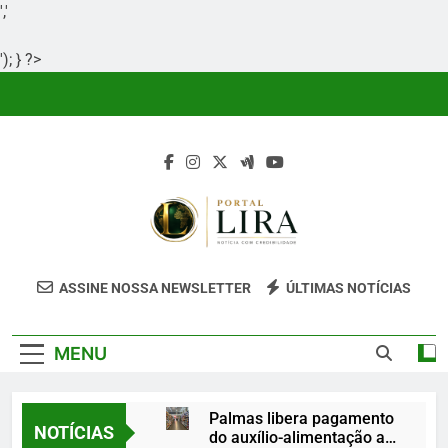
','
'); } ?>
Skip
to
content
Portal Lira
Portal Lira É Um Site Informativo
ASSINE NOSSA NEWSLETTER
ÚLTIMAS NOTÍCIAS
Dedicado À Produção E Divulgação De
Conteúdos Relevantes, Com Foco Em
MENU
Clareza, Responsabilidade E Uma Boa
Experiência Para O Leitor.
Palmas libera pagamento
NOTÍCIAS
do auxílio-alimentação a