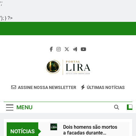
','
'); } ?>
Skip
to
content
Portal Lira
Portal Lira É Um Site Informativo
ASSINE NOSSA NEWSLETTER
ÚLTIMAS NOTÍCIAS
Dedicado À Produção E Divulgação De
Conteúdos Relevantes, Com Foco Em
MENU
Clareza, Responsabilidade E Uma Boa
Experiência Para O Leitor.
Dois homens são mortos
NOTÍCIAS
a facadas durante