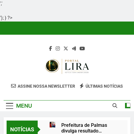
','
'); } ?>
Skip
to
content
Portal Lira
Portal Lira É Um Site Informativo
ASSINE NOSSA NEWSLETTER
ÚLTIMAS NOTÍCIAS
Dedicado À Produção E Divulgação De
Conteúdos Relevantes, Com Foco Em
MENU
Clareza, Responsabilidade E Uma Boa
Experiência Para O Leitor.
Prefeitura de Palmas
NOTÍCIAS
divulga resultado