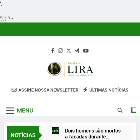
','
'); } ?>
Skip
to
content
Portal Lira
Portal Lira É Um Site Informativo
ASSINE NOSSA NEWSLETTER
ÚLTIMAS NOTÍCIAS
Dedicado À Produção E Divulgação De
Conteúdos Relevantes, Com Foco Em
MENU
Clareza, Responsabilidade E Uma Boa
Experiência Para O Leitor.
Dois homens são mortos
NOTÍCIAS
a facadas durante