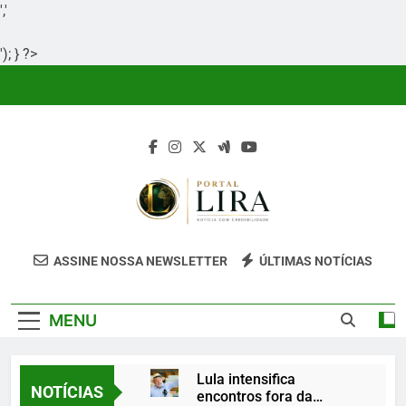
','
'); } ?>
Skip
to
content
Portal Lira
Portal Lira É Um Site Informativo
ASSINE NOSSA NEWSLETTER
ÚLTIMAS NOTÍCIAS
Dedicado À Produção E Divulgação De
Conteúdos Relevantes, Com Foco Em
MENU
Clareza, Responsabilidade E Uma Boa
Experiência Para O Leitor.
Lula intensifica
NOTÍCIAS
encontros fora da