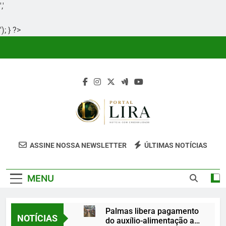
','
'); } ?>
Skip
to
content
Portal Lira
Portal Lira É Um Site Informativo
ASSINE NOSSA NEWSLETTER
ÚLTIMAS NOTÍCIAS
Dedicado À Produção E Divulgação De
Conteúdos Relevantes, Com Foco Em
MENU
Clareza, Responsabilidade E Uma Boa
Experiência Para O Leitor.
Palmas libera pagamento
NOTÍCIAS
do auxílio-alimentação a