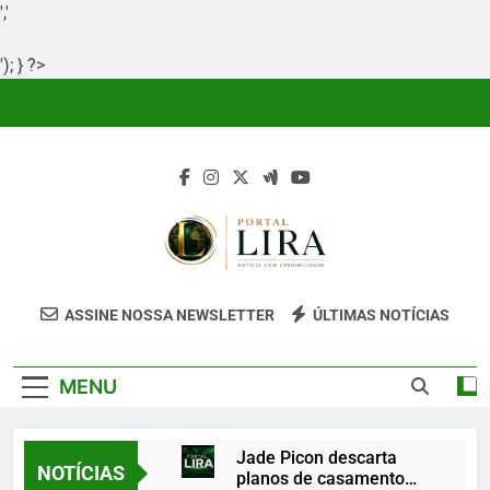
','
'); } ?>
Skip
to
content
Portal Lira
Portal Lira É Um Site Informativo
ASSINE NOSSA NEWSLETTER
ÚLTIMAS NOTÍCIAS
Dedicado À Produção E Divulgação De
Conteúdos Relevantes, Com Foco Em
MENU
Clareza, Responsabilidade E Uma Boa
Experiência Para O Leitor.
Jade Picon descarta
NOTÍCIAS
planos de casamento