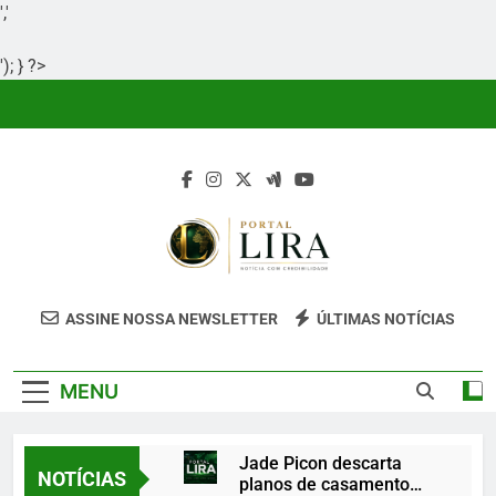
','
'); } ?>
Skip
to
content
Portal Lira
Portal Lira É Um Site Informativo
ASSINE NOSSA NEWSLETTER
ÚLTIMAS NOTÍCIAS
Dedicado À Produção E Divulgação De
Conteúdos Relevantes, Com Foco Em
MENU
Clareza, Responsabilidade E Uma Boa
Experiência Para O Leitor.
Jade Picon descarta
NOTÍCIAS
planos de casamento