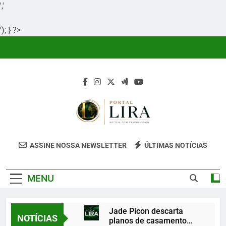
','
'); } ?>
Skip
to
content
Portal Lira
Portal Lira É Um Site Informativo
ASSINE NOSSA NEWSLETTER
ÚLTIMAS NOTÍCIAS
Dedicado À Produção E Divulgação De
Conteúdos Relevantes, Com Foco Em
MENU
Clareza, Responsabilidade E Uma Boa
Experiência Para O Leitor.
Jade Picon descarta
NOTÍCIAS
planos de casamento