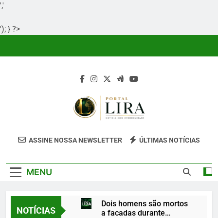
','
'); } ?>
Skip
to
content
Portal Lira
Portal Lira É Um Site Informativo
ASSINE NOSSA NEWSLETTER
ÚLTIMAS NOTÍCIAS
Dedicado À Produção E Divulgação De
Conteúdos Relevantes, Com Foco Em
MENU
Clareza, Responsabilidade E Uma Boa
Experiência Para O Leitor.
Dois homens são mortos
NOTÍCIAS
a facadas durante