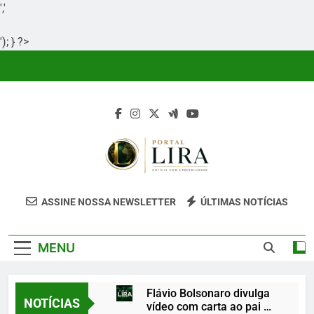
','
'); } ?>
Skip
to
content
Portal Lira
Portal Lira É Um Site Informativo
ASSINE NOSSA NEWSLETTER
ÚLTIMAS NOTÍCIAS
Dedicado À Produção E Divulgação De
Conteúdos Relevantes, Com Foco Em
MENU
Clareza, Responsabilidade E Uma Boa
Experiência Para O Leitor.
Flávio Bolsonaro divulga
NOTÍCIAS
vídeo com carta ao pai e