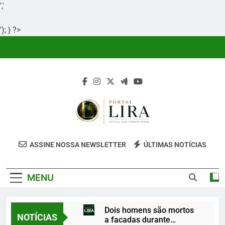
','
'); } ?>
Skip
to
content
Portal Lira
Portal Lira É Um Site Informativo
ASSINE NOSSA NEWSLETTER
ÚLTIMAS NOTÍCIAS
Dedicado À Produção E Divulgação De
Conteúdos Relevantes, Com Foco Em
MENU
Clareza, Responsabilidade E Uma Boa
Experiência Para O Leitor.
Dois homens são mortos
NOTÍCIAS
a facadas durante