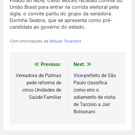
Filiado ao MDB, Celso Morais recebeu convite do
União Brasil para entrar na corrida eleitoral pela
sigla; o convite partiu do grupo da senadora
Dorinha Seabra, que se apresenta como pré-
candidata ao governo do estado.
Com informações de
Atitude Tocantins
Previous:
Next:
Navegação
de
Vereadora de Palmas
Vice-prefeito de São
pede reforma de
Paulo classifica
Post
cinco Unidades de
como erro o
Saúde Familiar
adiamento de visita
de Tarcísio a Jair
Bolsonaro