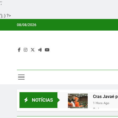
','
'); } ?>
Skip
08/08/2026
to
content
Por
Portal Li
Cras Javaé p
NOTÍCIAS
1 Hora Ago
Palmas organ
1 Hora Ago