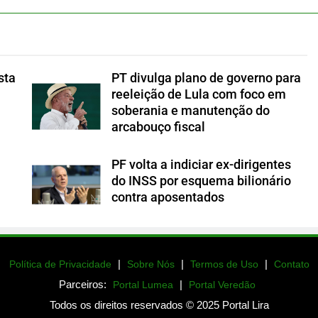
sta
PT divulga plano de governo para
reeleição de Lula com foco em
soberania e manutenção do
arcabouço fiscal
PF volta a indiciar ex-dirigentes
do INSS por esquema bilionário
contra aposentados
|
|
|
Política de Privacidade
Sobre Nós
Termos de Uso
Contato
Parceiros:
|
Portal Lumea
Portal Veredão
Todos os direitos reservados © 2025 Portal Lira