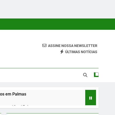
ASSINE NOSSA NEWSLETTER
ÚLTIMAS NOTÍCIAS
 Conteúdos Relevantes, Com Foco Em Clareza, Responsabilidade
ara O Leitor.
osos em Palmas
entre 10 e 15 de agosto