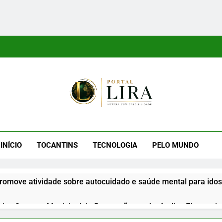
tal Lira
ra É Um Site Informativo Dedicado À Produção E Divulgação De
E Uma Boa Experiência P
INÍCIO
TOCANTINS
TECNOLOGIA
PELO MUNDO
romove atividade sobre autocuidado e saúde mental para id
iza Semana Municipal de Prevenção aos Incêndios Florestais 