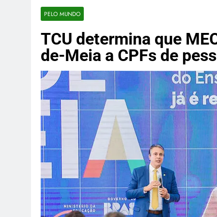
Flávio Bolso
PELO MUNDO
2 Horas Ago
PT divulga p
TCU determina que MEC
2 Horas Ago
de-Meia a CPFs de pess
Palmas liber
20 Horas Ago
Wagner Rodri
20 Horas Ago