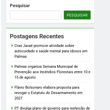
nto em 2027
Pesquisar
PESQUISAR
a e manutenção do arcabouço fiscal
 sábado, 8
Postagens Recentes
de Irajá
Cras Javaé promove atividade sobre
autocuidado e saúde mental para idosos em
Palmas
Palmas organiza Semana Municipal de
Prevenção aos Incêndios Florestais entre 10 e
15 de agosto
Flávio Bolsonaro elabora proposta para
revogar o Estatuto do Desarmamento em
2027
PT divulga plano de governo para reeleição de