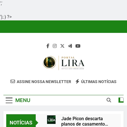
','
'); } ?>
Skip
to
content
Portal Lira
Portal Lira É Um Site Informativo
ASSINE NOSSA NEWSLETTER
ÚLTIMAS NOTÍCIAS
Dedicado À Produção E Divulgação De
Conteúdos Relevantes, Com Foco Em
MENU
Clareza, Responsabilidade E Uma Boa
Experiência Para O Leitor.
Jade Picon descarta
NOTÍCIAS
planos de casamento