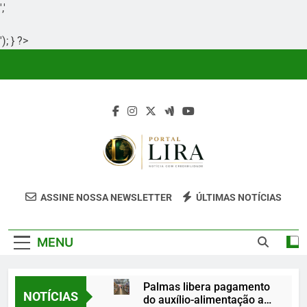
','
'); } ?>
Skip
to
content
Portal Lira
Portal Lira É Um Site Informativo
ASSINE NOSSA NEWSLETTER
ÚLTIMAS NOTÍCIAS
Dedicado À Produção E Divulgação De
Conteúdos Relevantes, Com Foco Em
MENU
Clareza, Responsabilidade E Uma Boa
Experiência Para O Leitor.
Palmas libera pagamento
NOTÍCIAS
do auxílio-alimentação a