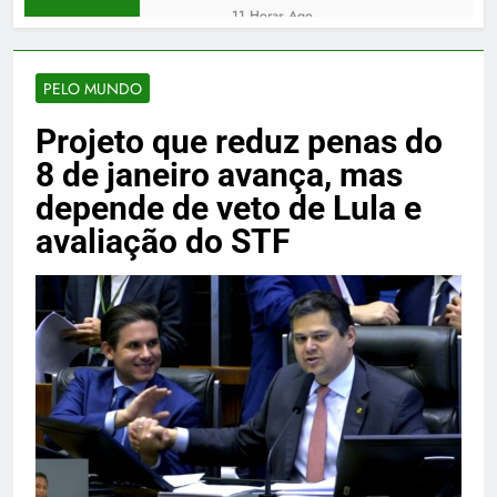
12.855 servidores neste
11 Horas Ago
sábado, 8
Wagner Rodrigues
anuncia apoio a Ronaldo
Dimas ao Senado após
PELO MUNDO
11 Horas Ago
retirada de Irajá
Xiaomi oferece três
Projeto que reduz penas do
smartphones com 8 GB
de RAM e 256 GB de
11 Horas Ago
8 de janeiro avança, mas
armazenamento na
Lula sanciona lei que
Amazon
depende de veto de Lula e
endurece penas para
crimes sexuais digitais
avaliação do STF
11 Horas Ago
contra menores
PF volta a indiciar ex-
dirigentes do INSS por
esquema bilionário
11 Horas Ago
contra aposentados
Polícia Federal volta a
indiciar ex-dirigentes do
INSS por desvio de R$ 6,3
11 Horas Ago
bilhões