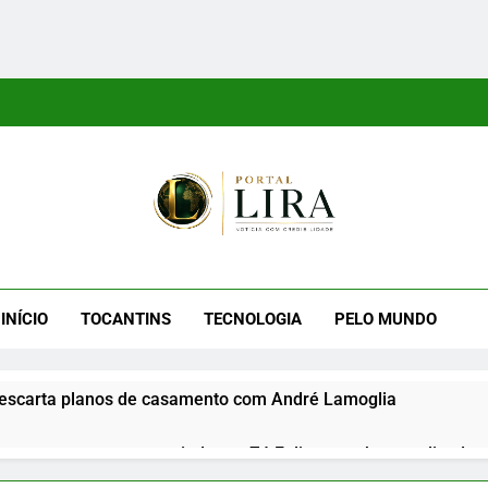
tal Lira
ra É Um Site Informativo Dedicado À Produção E Divulgação De
E Uma Boa Experiência P
INÍCIO
TOCANTINS
TECNOLOGIA
PELO MUNDO
escarta planos de casamento com André Lamoglia
reage a mensagem enviada por Zé Felipe em show realizado na