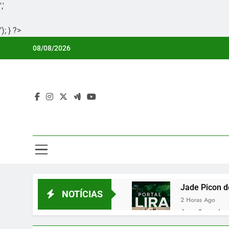
','
'); } ?>
Skip
08/08/2026
to
content
Por
Portal Li
Jade Picon d
NOTÍCIAS
2 Horas Ago
Ana Castela 
2 Horas Ago