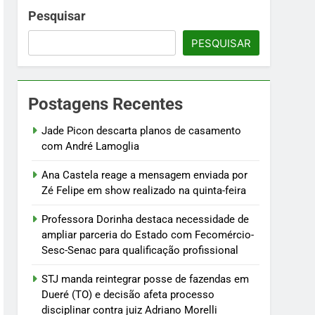
m Fecomércio-Sesc-Senac para
Pesquisar
PESQUISAR
esso disciplinar contra juiz Adriano
Postagens Recentes
nsmissão
Jade Picon descarta planos de casamento
com André Lamoglia
Ana Castela reage a mensagem enviada por
Zé Felipe em show realizado na quinta-feira
Professora Dorinha destaca necessidade de
ampliar parceria do Estado com Fecomércio-
Sesc-Senac para qualificação profissional
STJ manda reintegrar posse de fazendas em
Dueré (TO) e decisão afeta processo
disciplinar contra juiz Adriano Morelli