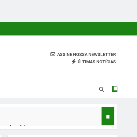
ASSINE NOSSA NEWSLETTER
ÚLTIMAS NOTÍCIAS
 Conteúdos Relevantes, Com Foco Em Clareza, Responsabilidade
ara O Leitor.
 quinta-feira