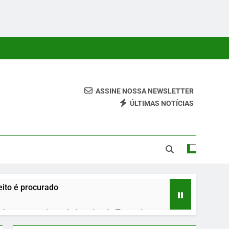
ASSINE NOSSA NEWSLETTER
ÚLTIMAS NOTÍCIAS
 Conteúdos Relevantes, Com Foco Em Clareza, Responsabilidade
ara O Leitor.
ito é procurado
urante roteiro pelo interior do Tocantins