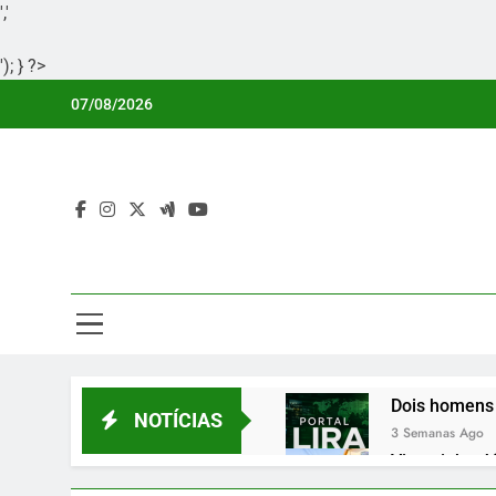
','
'); } ?>
Skip
07/08/2026
to
content
Por
Portal Li
Dois homens 
NOTÍCIAS
3 Semanas Ago
Vicentinho Jú
3 Semanas Ago