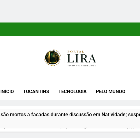
tal Lira
ra É Um Site Informativo Dedicado À Produção E Divulgação De
E Uma Boa Experiência P
INÍCIO
TOCANTINS
TECNOLOGIA
PELO MUNDO
são mortos a facadas durante discussão em Natividade; suspe
nior apresenta propostas de integração na segurança pública d