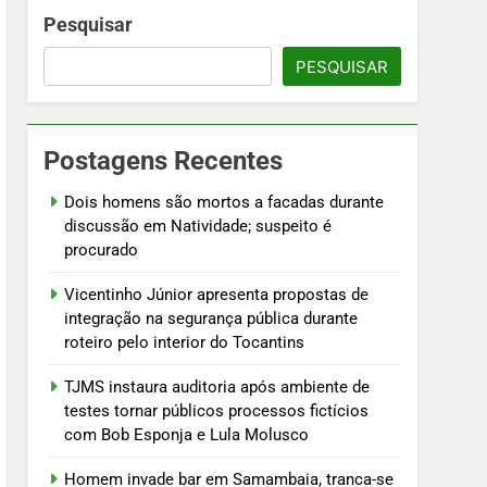
 fictícios com Bob Esponja e Lula Molusco
Pesquisar
PESQUISAR
fogo
Postagens Recentes
ústria e testam modelos para uso
Dois homens são mortos a facadas durante
discussão em Natividade; suspeito é
procurado
Vicentinho Júnior apresenta propostas de
integração na segurança pública durante
roteiro pelo interior do Tocantins
TJMS instaura auditoria após ambiente de
testes tornar públicos processos fictícios
com Bob Esponja e Lula Molusco
Homem invade bar em Samambaia, tranca-se