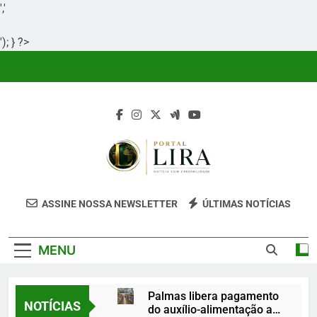
','
'); } ?>
Skip
to
content
Portal Lira
Portal Lira É Um Site Informativo
ASSINE NOSSA NEWSLETTER
ÚLTIMAS NOTÍCIAS
Dedicado À Produção E Divulgação De
Conteúdos Relevantes, Com Foco Em
MENU
Clareza, Responsabilidade E Uma Boa
Experiência Para O Leitor.
Palmas libera pagamento
NOTÍCIAS
do auxílio-alimentação a