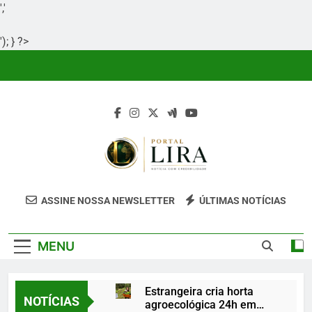
','
'); } ?>
Skip
to
content
Portal Lira
Portal Lira É Um Site Informativo
ASSINE NOSSA NEWSLETTER
ÚLTIMAS NOTÍCIAS
Dedicado À Produção E Divulgação De
Conteúdos Relevantes, Com Foco Em
MENU
Clareza, Responsabilidade E Uma Boa
Experiência Para O Leitor.
Estrangeira cria horta
NOTÍCIAS
agroecológica 24h em