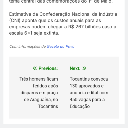
tema central das comemorações do 1º de Maio.
Estimativa da Confederação Nacional da Indústria
(CNI) aponta que os custos anuais para as
empresas podem chegar a R$ 267 bilhões caso a
escala 6×1 seja extinta.
Com informações de
Gazeta do Povo
Previous:
Next:
Navegação
de
Três homens ficam
Tocantins convoca
feridos após
130 aprovados e
Post
disparos em praça
anuncia edital com
de Araguaína, no
450 vagas para a
Tocantins
Educação