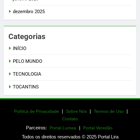
dezembro 2025
Categorias
INÍCIO
PELO MUNDO
TECNOLOGIA
TOCANTINS
|
|
|
Política de Privacidade
Sobre Nós
Termos de Uso
Contato
Parceiros:
|
Portal Lumea
Portal Veredão
Todos os direitos reservados © 2025 Portal Lira