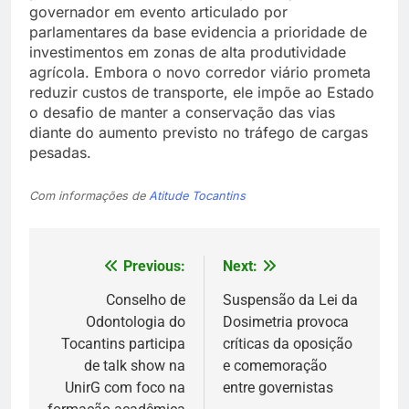
governador em evento articulado por
parlamentares da base evidencia a prioridade de
investimentos em zonas de alta produtividade
agrícola. Embora o novo corredor viário prometa
reduzir custos de transporte, ele impõe ao Estado
o desafio de manter a conservação das vias
diante do aumento previsto no tráfego de cargas
pesadas.
Com informações de
Atitude Tocantins
Previous:
Next:
Navegação
de
Conselho de
Suspensão da Lei da
Odontologia do
Dosimetria provoca
Post
Tocantins participa
críticas da oposição
de talk show na
e comemoração
UnirG com foco na
entre governistas