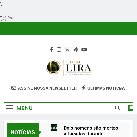
','
'); } ?>
Skip
to
content
Portal Lira
Portal Lira É Um Site Informativo
ASSINE NOSSA NEWSLETTER
ÚLTIMAS NOTÍCIAS
Dedicado À Produção E Divulgação De
Conteúdos Relevantes, Com Foco Em
MENU
Clareza, Responsabilidade E Uma Boa
Experiência Para O Leitor.
Dois homens são mortos
NOTÍCIAS
a facadas durante