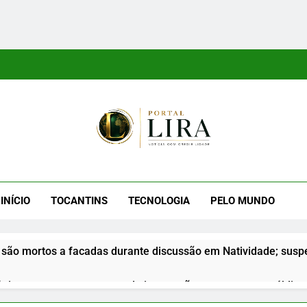
tal Lira
ra É Um Site Informativo Dedicado À Produção E Divulgação De
E Uma Boa Experiência P
INÍCIO
TOCANTINS
TECNOLOGIA
PELO MUNDO
são mortos a facadas durante discussão em Natividade; suspe
nior apresenta propostas de integração na segurança pública d