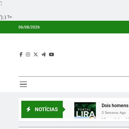
','
'); } ?>
Skip
06/08/2026
to
content
Por
Portal Li
Dois homens 
NOTÍCIAS
2 Semanas Ago
Vicentinho Jú
2 Semanas Ago