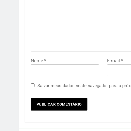
Nome
*
E-mail
*
Salvar meus dados neste navegador para a próx