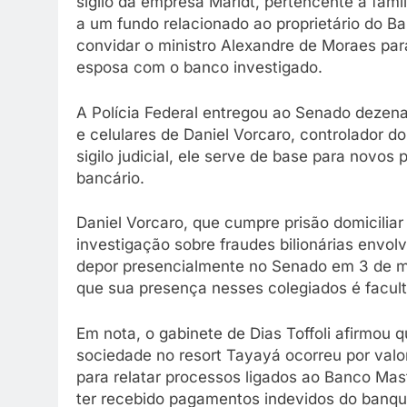
sigilo da empresa Maridt, pertencente à famí
a um fundo relacionado ao proprietário do 
convidar o ministro Alexandre de Moraes par
esposa com o banco investigado.
A Polícia Federal entregou ao Senado dezen
e celulares de Daniel Vorcaro, controlador 
sigilo judicial, ele serve de base para novo
bancário.
Daniel Vorcaro, que cumpre prisão domicili
investigação sobre fraudes bilionárias envol
depor presencialmente no Senado em 3 de ma
que sua presença nesses colegiados é facult
Em nota, o gabinete de Dias Toffoli afirmou 
sociedade no resort Tayayá ocorreu por valo
para relatar processos ligados ao Banco Mas
ter recebido pagamentos indevidos do banqu