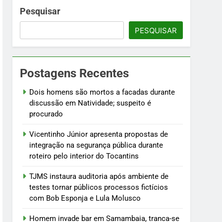
 fictícios com Bob Esponja e Lula Molusco
Pesquisar
PESQUISAR
fogo
Postagens Recentes
ústria e testam modelos para uso
Dois homens são mortos a facadas durante
discussão em Natividade; suspeito é
procurado
Vicentinho Júnior apresenta propostas de
integração na segurança pública durante
roteiro pelo interior do Tocantins
TJMS instaura auditoria após ambiente de
testes tornar públicos processos fictícios
com Bob Esponja e Lula Molusco
Homem invade bar em Samambaia, tranca-se