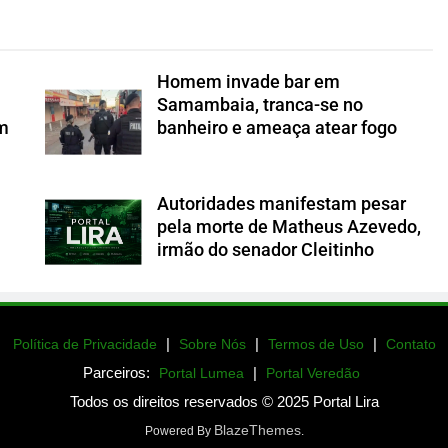
Homem invade bar em
Samambaia, tranca-se no
om
banheiro e ameaça atear fogo
Autoridades manifestam pesar
a
pela morte de Matheus Azevedo,
irmão do senador Cleitinho
|
|
|
Política de Privacidade
Sobre Nós
Termos de Uso
Contato
Parceiros:
|
Portal Lumea
Portal Veredão
Todos os direitos reservados © 2025 Portal Lira
BlazeThemes
Powered By
.