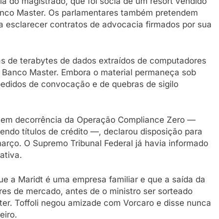
lia do magistrado, que foi sócia de um resort vendido
Banco Master. Os parlamentares também pretendem
a esclarecer contratos de advocacia firmados por sua
as de terabytes de dados extraídos de computadores
do Banco Master. Embora o material permaneça sob
s pedidos de convocação e de quebras de sigilo
ar em decorrência da Operação Compliance Zero —
vendo títulos de crédito —, declarou disposição para
rço. O Supremo Tribunal Federal já havia informado
ativa.
que a Maridt é uma empresa familiar e que a saída da
res de mercado, antes de o ministro ser sorteado
ter. Toffoli negou amizade com Vorcaro e disse nunca
eiro.