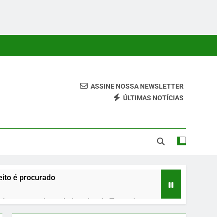
ASSINE NOSSA NEWSLETTER
ÚLTIMAS NOTÍCIAS
 Conteúdos Relevantes, Com Foco Em Clareza, Responsabilidade
ara O Leitor.
ito é procurado
urante roteiro pelo interior do Tocantins