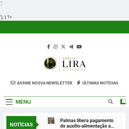
','
'); } ?>
Skip
to
content
Portal Lira
Portal Lira É Um Site Informativo
ASSINE NOSSA NEWSLETTER
ÚLTIMAS NOTÍCIAS
Dedicado À Produção E Divulgação De
Conteúdos Relevantes, Com Foco Em
MENU
Clareza, Responsabilidade E Uma Boa
Experiência Para O Leitor.
Palmas libera pagamento
NOTÍCIAS
do auxílio-alimentação a