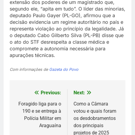
extensão dos poderes de um magistrado que,
segundo ele, “apita em tudo”. O líder das minorias,
deputado Paulo Gayer (PL-GO), afirmou que a
decisão evidencia um regime autoritário no país e
representa violação ao princípio da legalidade. Já
o deputado Cabo Gilberto Silva (PL-PB) disse que
o ato do STF desrespeita a classe médica e
compromete a autonomia necessária para
apurações técnicas.
Com informações de
Gazeta do Povo
Previous:
Next:
Navegação
de
Foragido liga para o
Como a Câmara
190 e se entrega à
votou e quais foram
Post
Polícia Militar em
os desdobramentos
Araguaína
dos principais
projetos de 2025