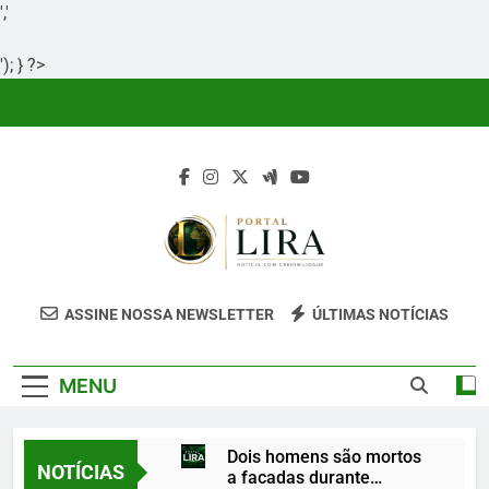
','
'); } ?>
Skip
to
content
Portal Lira
Portal Lira É Um Site Informativo
ASSINE NOSSA NEWSLETTER
ÚLTIMAS NOTÍCIAS
Dedicado À Produção E Divulgação De
Conteúdos Relevantes, Com Foco Em
MENU
Clareza, Responsabilidade E Uma Boa
Experiência Para O Leitor.
Dois homens são mortos
NOTÍCIAS
a facadas durante