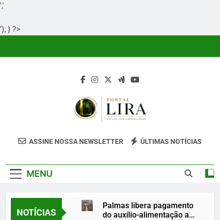
','
'); } ?>
Skip
to
content
Portal Lira
Portal Lira É Um Site Informativo
ASSINE NOSSA NEWSLETTER
ÚLTIMAS NOTÍCIAS
Dedicado À Produção E Divulgação De
Conteúdos Relevantes, Com Foco Em
MENU
Clareza, Responsabilidade E Uma Boa
Experiência Para O Leitor.
Palmas libera pagamento
NOTÍCIAS
do auxílio-alimentação a