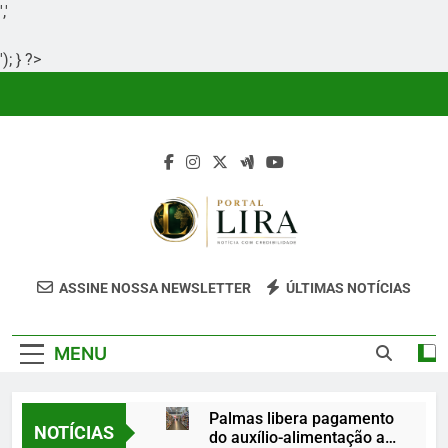
','
'); } ?>
Skip
to
content
Portal Lira
Portal Lira É Um Site Informativo
ASSINE NOSSA NEWSLETTER
ÚLTIMAS NOTÍCIAS
Dedicado À Produção E Divulgação De
Conteúdos Relevantes, Com Foco Em
MENU
Clareza, Responsabilidade E Uma Boa
Experiência Para O Leitor.
Palmas libera pagamento
NOTÍCIAS
do auxílio-alimentação a