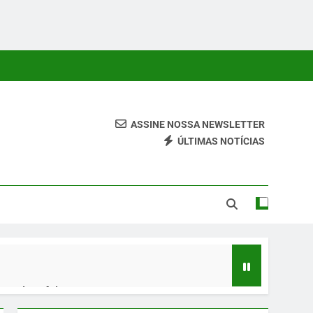
ASSINE NOSSA NEWSLETTER
ÚLTIMAS NOTÍCIAS
 Conteúdos Relevantes, Com Foco Em Clareza, Responsabilidade
ara O Leitor.
 quinta-feira