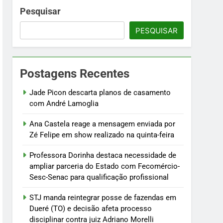
m Fecomércio-Sesc-Senac para
Pesquisar
PESQUISAR
esso disciplinar contra juiz Adriano
Postagens Recentes
nsmissão
Jade Picon descarta planos de casamento
com André Lamoglia
Ana Castela reage a mensagem enviada por
Zé Felipe em show realizado na quinta-feira
Professora Dorinha destaca necessidade de
ampliar parceria do Estado com Fecomércio-
Sesc-Senac para qualificação profissional
STJ manda reintegrar posse de fazendas em
Dueré (TO) e decisão afeta processo
disciplinar contra juiz Adriano Morelli