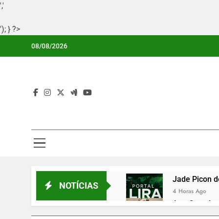
','
'); } ?>
Skip
08/08/2026
to
content
Por
Portal Li
Jade Picon d
NOTÍCIAS
4 Horas Ago
Ana Castela 
4 Horas Ago