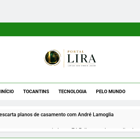
tal Lira
ra É Um Site Informativo Dedicado À Produção E Divulgação De
E Uma Boa Experiência P
INÍCIO
TOCANTINS
TECNOLOGIA
PELO MUNDO
escarta planos de casamento com André Lamoglia
reage a mensagem enviada por Zé Felipe em show realizado na