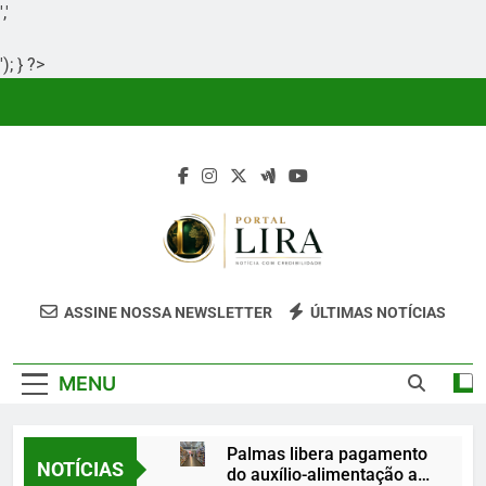
','
'); } ?>
Skip
to
content
Portal Lira
Portal Lira É Um Site Informativo
ASSINE NOSSA NEWSLETTER
ÚLTIMAS NOTÍCIAS
Dedicado À Produção E Divulgação De
Conteúdos Relevantes, Com Foco Em
MENU
Clareza, Responsabilidade E Uma Boa
Experiência Para O Leitor.
Palmas libera pagamento
NOTÍCIAS
do auxílio-alimentação a