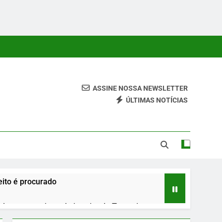
ASSINE NOSSA NEWSLETTER
ÚLTIMAS NOTÍCIAS
 Conteúdos Relevantes, Com Foco Em Clareza, Responsabilidade
ara O Leitor.
ito é procurado
urante roteiro pelo interior do Tocantins