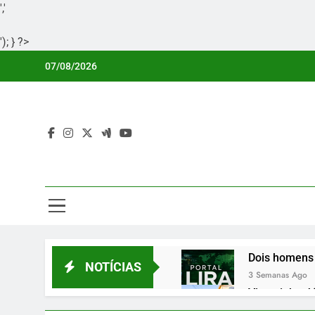
','
'); } ?>
Skip
07/08/2026
to
content
Por
Portal Li
Dois homens 
NOTÍCIAS
3 Semanas Ago
Vicentinho Jú
3 Semanas Ago