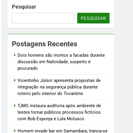
 fictícios com Bob Esponja e Lula Molusco
Pesquisar
PESQUISAR
fogo
Postagens Recentes
ústria e testam modelos para uso
Dois homens são mortos a facadas durante
discussão em Natividade; suspeito é
procurado
Vicentinho Júnior apresenta propostas de
integração na segurança pública durante
roteiro pelo interior do Tocantins
TJMS instaura auditoria após ambiente de
testes tornar públicos processos fictícios
com Bob Esponja e Lula Molusco
Homem invade bar em Samambaia, tranca-se