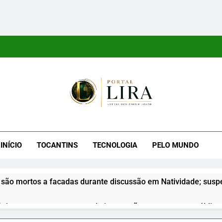
tal Lira
ra É Um Site Informativo Dedicado À Produção E Divulgação De
E Uma Boa Experiência P
INÍCIO
TOCANTINS
TECNOLOGIA
PELO MUNDO
são mortos a facadas durante discussão em Natividade; suspe
nior apresenta propostas de integração na segurança pública d