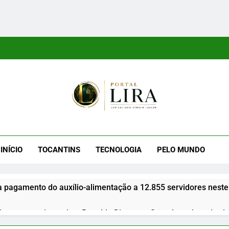
tal Lira
ra É Um Site Informativo Dedicado À Produção E Divulgação De
E Uma Boa Experiência P
INÍCIO
TOCANTINS
TECNOLOGIA
PELO MUNDO
a pagamento do auxílio-alimentação a 12.855 servidores neste
gues anuncia apoio a Ronaldo Dimas ao Senado após retirada 