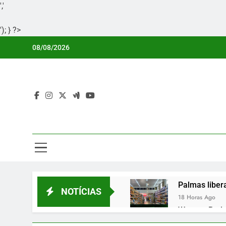
','
'); } ?>
Skip
08/08/2026
to
content
Por
Portal Li
Palmas liber
NOTÍCIAS
18 Horas Ago
Wagner Rodri
18 Horas Ago