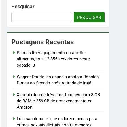
namento na Amazon
Pesquisar
PESQUISAR
menores
osentados
Postagens Recentes
ilhões
Palmas libera pagamento do auxílio-
alimentação a 12.855 servidores neste
sábado, 8
Wagner Rodrigues anuncia apoio a Ronaldo
Dimas ao Senado após retirada de Irajá
Xiaomi oferece três smartphones com 8 GB
de RAM e 256 GB de armazenamento na
Amazon
Lula sanciona lei que endurece penas para
crimes sexuais digitais contra menores