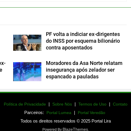
PF volta a indiciar ex-dirigentes
do INSS por esquema bilionário
contra aposentados
ex-
Moradores da Asa Norte relatam
de
insegurança após zelador ser
espancado a pauladas
|
|
|
Política de Privacidade
Sobre Nós
Termos de Uso
Contato
Parceiros:
|
Portal Lumea
Portal Veredão
Todos os direitos reservados © 2025 Portal Lira
BlazeThemes
Powered By
.