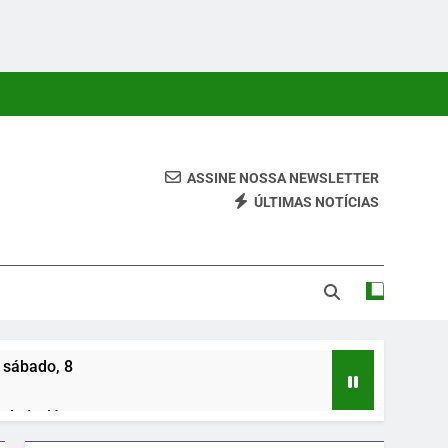
ASSINE NOSSA NEWSLETTER
ÚLTIMAS NOTÍCIAS
 Conteúdos Relevantes, Com Foco Em Clareza, Responsabilidade
ara O Leitor.
 sábado, 8
de Irajá