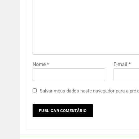
Nome
*
E-mail
*
Salvar meus dados neste navegador para a próx