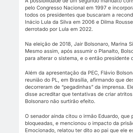
A possibilidade de um segundo mandato cons
pelo Congresso Nacional em 1997 e incorpor
todos os presidentes que buscaram a recon
Inácio Lula da Silva em 2006 e Dilma Rousse
derrotado por Lula em 2022.
Na eleição de 2018, Jair Bolsonaro, Marina S
Mesmo assim, após assumir o Planalto, Bolso
para alterar o sistema, e o então president
Além da apresentação da PEC, Flávio Bolsonar
reunião do PL, em Brasília, afirmando que 
decorreram de “pegadinhas” da imprensa. El
disse acreditar que tentativas de criar atrit
Bolsonaro não surtirão efeito.
O senador ainda citou o irmão Eduardo, qu
bloqueadas, e mencionou o impacto da prisão
Emocionado, relatou ter dito ao pai que ele e