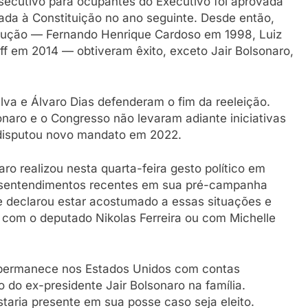
ecutivo para ocupantes do Executivo foi aprovada
ada à Constituição no ano seguinte. Desde então,
dução — Fernando Henrique Cardoso em 1998, Luiz
ff em 2014 — obtiveram êxito, exceto Jair Bolsonaro,
ilva e Álvaro Dias defenderam o fim da reeleição.
naro e o Congresso não levaram adiante iniciativas
e disputou novo mandato em 2022.
o realizou nesta quarta-feira gesto político em
desentendimentos recentes em sua pré-campanha
e declarou estar acostumado a essas situações e
os com o deputado Nikolas Ferreira ou com Michelle
e permanece nos Estados Unidos com contas
 do ex-presidente Jair Bolsonaro na família.
staria presente em sua posse caso seja eleito.