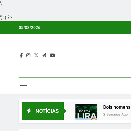
','
'); } ?>
Skip
05/08/2026
to
content
Por
Portal Li
Dois homens 
NOTÍCIAS
2 Semanas Ago
Vicentinho Jú
2 Semanas Ago