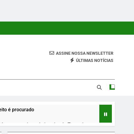
ASSINE NOSSA NEWSLETTER
ÚLTIMAS NOTÍCIAS
 Conteúdos Relevantes, Com Foco Em Clareza, Responsabilidade
ara O Leitor.
ito é procurado
urante roteiro pelo interior do Tocantins