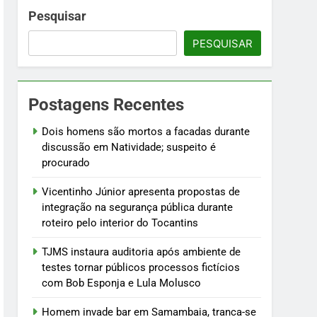
 fictícios com Bob Esponja e Lula Molusco
Pesquisar
PESQUISAR
fogo
Postagens Recentes
ústria e testam modelos para uso
Dois homens são mortos a facadas durante
discussão em Natividade; suspeito é
procurado
Vicentinho Júnior apresenta propostas de
integração na segurança pública durante
roteiro pelo interior do Tocantins
TJMS instaura auditoria após ambiente de
testes tornar públicos processos fictícios
com Bob Esponja e Lula Molusco
Homem invade bar em Samambaia, tranca-se