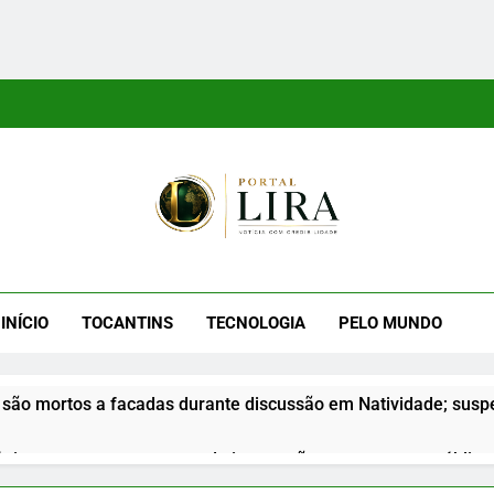
tal Lira
ra É Um Site Informativo Dedicado À Produção E Divulgação De
E Uma Boa Experiência P
INÍCIO
TOCANTINS
TECNOLOGIA
PELO MUNDO
são mortos a facadas durante discussão em Natividade; suspe
nior apresenta propostas de integração na segurança pública d