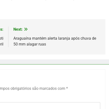
s:
Next:
ti
Araguaína mantém alerta laranja após chuva de
il
50 mm alagar ruas
mpos obrigatórios são marcados com
*