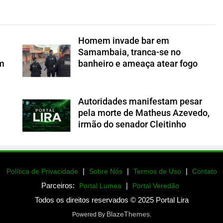
Homem invade bar em
Samambaia, tranca-se no
om
banheiro e ameaça atear fogo
Autoridades manifestam pesar
a
pela morte de Matheus Azevedo,
irmão do senador Cleitinho
|
|
|
Política de Privacidade
Sobre Nós
Termos de Uso
Contato
Parceiros:
|
Portal Lumea
Portal Veredão
Todos os direitos reservados © 2025 Portal Lira
BlazeThemes
Powered By
.