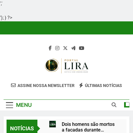
','
'); } ?>
Skip
to
content
Portal Lira
Portal Lira É Um Site Informativo
ASSINE NOSSA NEWSLETTER
ÚLTIMAS NOTÍCIAS
Dedicado À Produção E Divulgação De
Conteúdos Relevantes, Com Foco Em
MENU
Clareza, Responsabilidade E Uma Boa
Experiência Para O Leitor.
Dois homens são mortos
NOTÍCIAS
a facadas durante