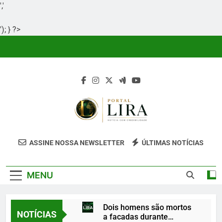
','
'); } ?>
Skip
to
content
Portal Lira
Portal Lira É Um Site Informativo
ASSINE NOSSA NEWSLETTER
ÚLTIMAS NOTÍCIAS
Dedicado À Produção E Divulgação De
Conteúdos Relevantes, Com Foco Em
MENU
Clareza, Responsabilidade E Uma Boa
Experiência Para O Leitor.
Dois homens são mortos
NOTÍCIAS
a facadas durante