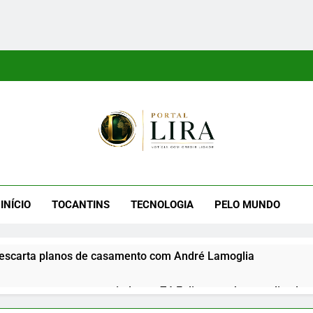
tal Lira
ra É Um Site Informativo Dedicado À Produção E Divulgação De
E Uma Boa Experiência P
INÍCIO
TOCANTINS
TECNOLOGIA
PELO MUNDO
escarta planos de casamento com André Lamoglia
reage a mensagem enviada por Zé Felipe em show realizado na