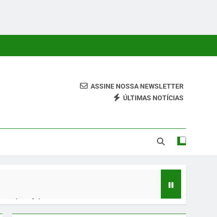
ASSINE NOSSA NEWSLETTER
ÚLTIMAS NOTÍCIAS
 Conteúdos Relevantes, Com Foco Em Clareza, Responsabilidade
ara O Leitor.
 quinta-feira