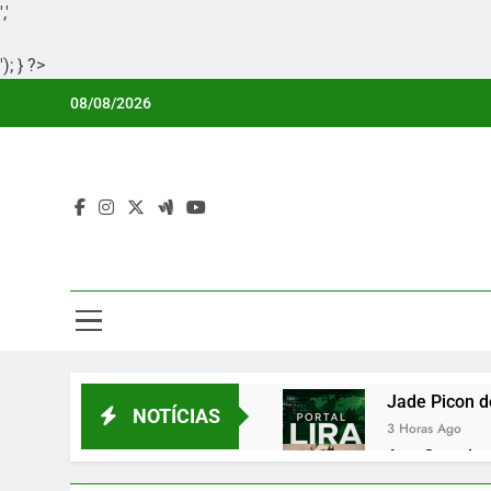
','
'); } ?>
Skip
08/08/2026
to
content
Por
Portal Li
Jade Picon d
NOTÍCIAS
3 Horas Ago
Ana Castela 
3 Horas Ago