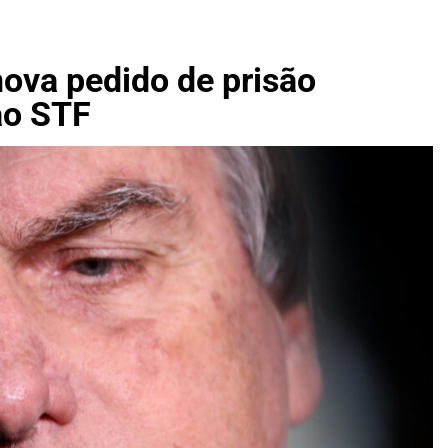
rinha destaca necessidade de ampliar parceria do Estado co
rofissional
ova pedido de prisão
ntegrar posse de fazendas em Dueré (TO) e decisão afeta proc
ao STF
gos de futebol desta terça-feira (08/08/2026) e canais de tra
 Amazon destaca três Smart TVs 4K de 43 polegadas