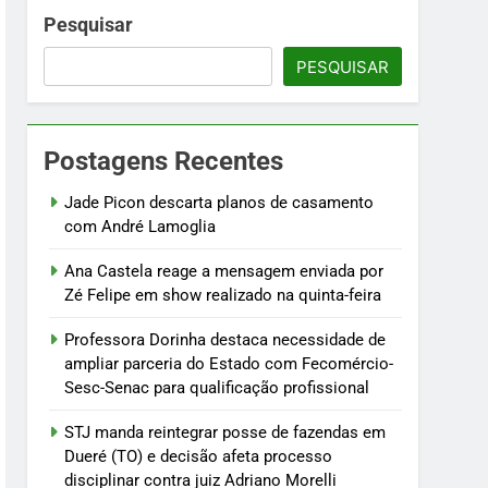
m Fecomércio-Sesc-Senac para
Pesquisar
PESQUISAR
esso disciplinar contra juiz Adriano
Postagens Recentes
nsmissão
Jade Picon descarta planos de casamento
com André Lamoglia
Ana Castela reage a mensagem enviada por
Zé Felipe em show realizado na quinta-feira
Professora Dorinha destaca necessidade de
ampliar parceria do Estado com Fecomércio-
Sesc-Senac para qualificação profissional
STJ manda reintegrar posse de fazendas em
Dueré (TO) e decisão afeta processo
disciplinar contra juiz Adriano Morelli