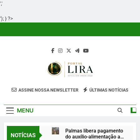
','
'); } ?>
Skip
to
content
Portal Lira
Portal Lira É Um Site Informativo
ASSINE NOSSA NEWSLETTER
ÚLTIMAS NOTÍCIAS
Dedicado À Produção E Divulgação De
Conteúdos Relevantes, Com Foco Em
MENU
Clareza, Responsabilidade E Uma Boa
Experiência Para O Leitor.
Palmas libera pagamento
NOTÍCIAS
do auxílio-alimentação a