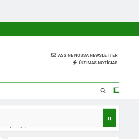
ASSINE NOSSA NEWSLETTER
ÚLTIMAS NOTÍCIAS
 Conteúdos Relevantes, Com Foco Em Clareza, Responsabilidade
ara O Leitor.
 quinta-feira