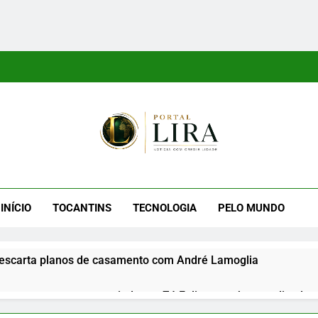
tal Lira
ra É Um Site Informativo Dedicado À Produção E Divulgação De
E Uma Boa Experiência P
INÍCIO
TOCANTINS
TECNOLOGIA
PELO MUNDO
escarta planos de casamento com André Lamoglia
reage a mensagem enviada por Zé Felipe em show realizado na