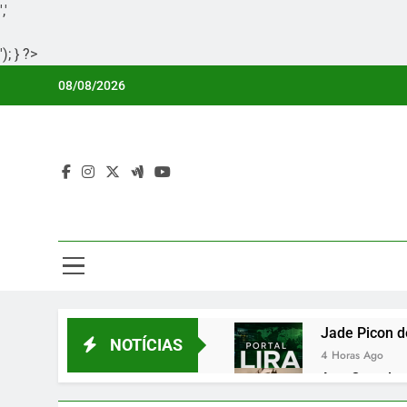
','
'); } ?>
Skip
08/08/2026
to
content
Por
Portal Li
Jade Picon d
NOTÍCIAS
4 Horas Ago
Ana Castela 
4 Horas Ago