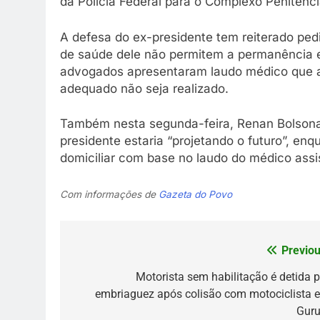
da Polícia Federal para o Complexo Penitenc
A defesa do ex-presidente tem reiterado ped
de saúde dele não permitem a permanência 
advogados apresentaram laudo médico que al
adequado não seja realizado.
Também nesta segunda-feira, Renan Bolsonaro
presidente estaria “projetando o futuro”, enq
domiciliar com base no laudo do médico assi
Com informações de
Gazeta do Povo
Previou
Navegação
de
Motorista sem habilitação é detida p
embriaguez após colisão com motociclista 
Post
Guru