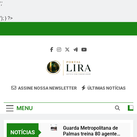
','
'); } ?>
Skip
to
content
Portal Lira
Portal Lira É Um Site Informativo
ASSINE NOSSA NEWSLETTER
ÚLTIMAS NOTÍCIAS
Dedicado À Produção E Divulgação De
Conteúdos Relevantes, Com Foco Em
MENU
Clareza, Responsabilidade E Uma Boa
Experiência Para O Leitor.
Guarda Metropolitana de
NOTÍCIAS
Palmas treina 80 agentes