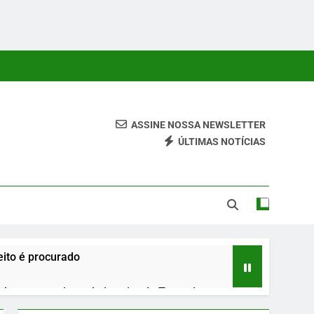
ASSINE NOSSA NEWSLETTER
ÚLTIMAS NOTÍCIAS
 Conteúdos Relevantes, Com Foco Em Clareza, Responsabilidade
ara O Leitor.
ito é procurado
urante roteiro pelo interior do Tocantins