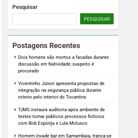
 fictícios com Bob Esponja e Lula Molusco
Pesquisar
PESQUISAR
fogo
Postagens Recentes
ústria e testam modelos para uso
Dois homens são mortos a facadas durante
discussão em Natividade; suspeito é
procurado
Vicentinho Júnior apresenta propostas de
integração na segurança pública durante
roteiro pelo interior do Tocantins
TJMS instaura auditoria após ambiente de
testes tornar públicos processos fictícios
com Bob Esponja e Lula Molusco
Homem invade bar em Samambaia, tranca-se