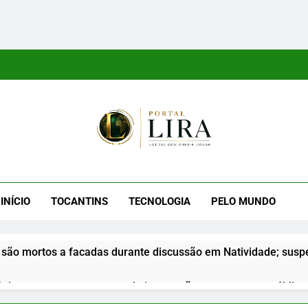
tal Lira
ra É Um Site Informativo Dedicado À Produção E Divulgação De
E Uma Boa Experiência P
INÍCIO
TOCANTINS
TECNOLOGIA
PELO MUNDO
são mortos a facadas durante discussão em Natividade; suspe
nior apresenta propostas de integração na segurança pública d