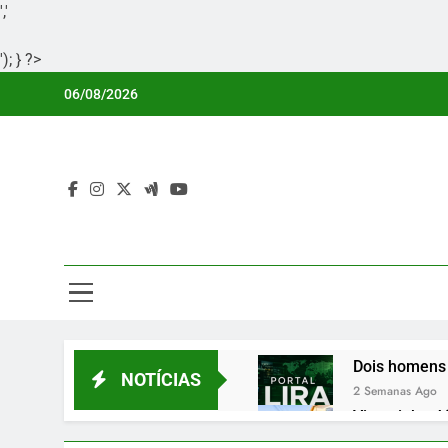
','
'); } ?>
Skip
06/08/2026
to
content
Por
Portal Li
Dois homens 
NOTÍCIAS
2 Semanas Ago
Vicentinho Jú
2 Semanas Ago