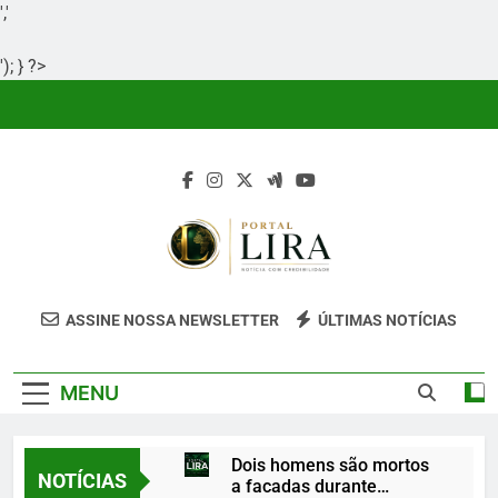
','
'); } ?>
Skip
to
content
Portal Lira
Portal Lira É Um Site Informativo
ASSINE NOSSA NEWSLETTER
ÚLTIMAS NOTÍCIAS
Dedicado À Produção E Divulgação De
Conteúdos Relevantes, Com Foco Em
MENU
Clareza, Responsabilidade E Uma Boa
Experiência Para O Leitor.
Dois homens são mortos
NOTÍCIAS
a facadas durante