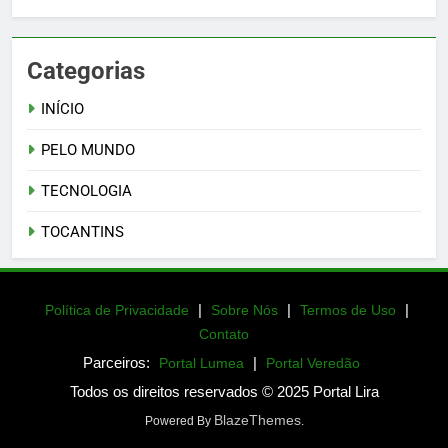
Categorias
INÍCIO
PELO MUNDO
TECNOLOGIA
TOCANTINS
|
|
|
Política de Privacidade
Sobre Nós
Termos de Uso
Contato
Parceiros:
|
Portal Lumea
Portal Veredão
Todos os direitos reservados © 2025 Portal Lira
BlazeThemes
Powered By
.