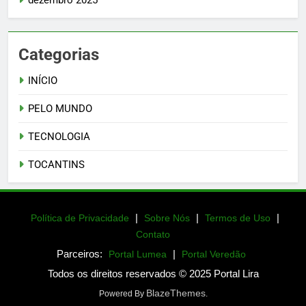
dezembro 2025
Categorias
INÍCIO
PELO MUNDO
TECNOLOGIA
TOCANTINS
|
|
|
Política de Privacidade
Sobre Nós
Termos de Uso
Contato
Parceiros:
|
Portal Lumea
Portal Veredão
Todos os direitos reservados © 2025 Portal Lira
BlazeThemes
Powered By
.