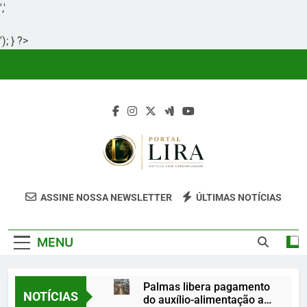
','
'); } ?>
Skip
to
content
Portal Lira
Portal Lira É Um Site Informativo
ASSINE NOSSA NEWSLETTER
ÚLTIMAS NOTÍCIAS
Dedicado À Produção E Divulgação De
Conteúdos Relevantes, Com Foco Em
MENU
Clareza, Responsabilidade E Uma Boa
Experiência Para O Leitor.
Palmas libera pagamento
NOTÍCIAS
do auxílio-alimentação a