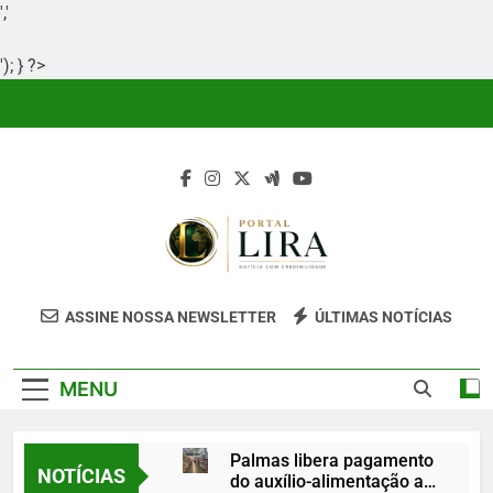
','
'); } ?>
Skip
to
content
Portal Lira
Portal Lira É Um Site Informativo
ASSINE NOSSA NEWSLETTER
ÚLTIMAS NOTÍCIAS
Dedicado À Produção E Divulgação De
Conteúdos Relevantes, Com Foco Em
MENU
Clareza, Responsabilidade E Uma Boa
Experiência Para O Leitor.
Palmas libera pagamento
NOTÍCIAS
do auxílio-alimentação a