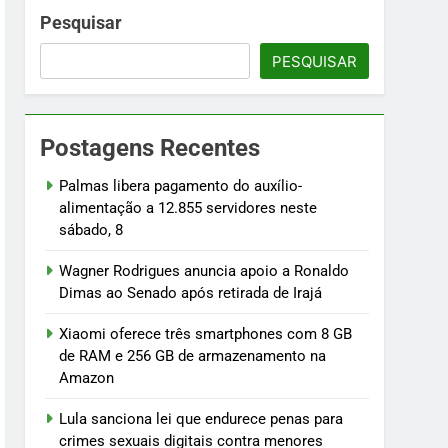
namento na Amazon
Pesquisar
PESQUISAR
menores
osentados
Postagens Recentes
ilhões
Palmas libera pagamento do auxílio-
alimentação a 12.855 servidores neste
sábado, 8
Wagner Rodrigues anuncia apoio a Ronaldo
Dimas ao Senado após retirada de Irajá
Xiaomi oferece três smartphones com 8 GB
de RAM e 256 GB de armazenamento na
Amazon
Lula sanciona lei que endurece penas para
crimes sexuais digitais contra menores