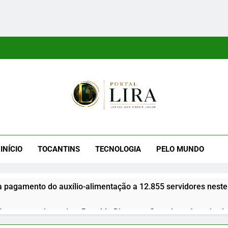
tal Lira
ra É Um Site Informativo Dedicado À Produção E Divulgação De
E Uma Boa Experiência P
INÍCIO
TOCANTINS
TECNOLOGIA
PELO MUNDO
a pagamento do auxílio-alimentação a 12.855 servidores neste
gues anuncia apoio a Ronaldo Dimas ao Senado após retirada 