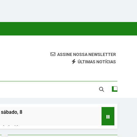
ASSINE NOSSA NEWSLETTER
ÚLTIMAS NOTÍCIAS
 Conteúdos Relevantes, Com Foco Em Clareza, Responsabilidade
ara O Leitor.
 sábado, 8
de Irajá