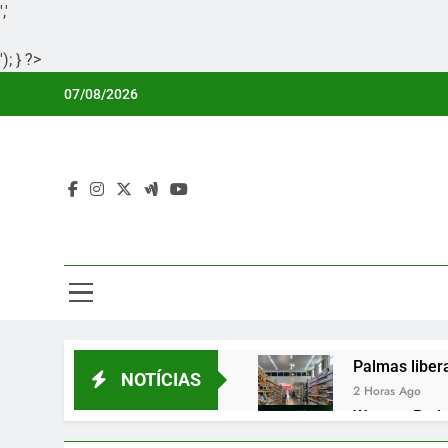
','
'); } ?>
Skip
07/08/2026
to
content
Por
Portal Li
Palmas liber
NOTÍCIAS
2 Horas Ago
Wagner Rodri
3 Horas Ago