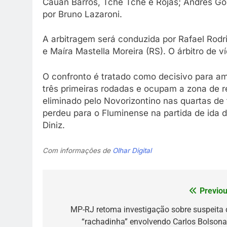
Cauan Barros, Tchê Tchê e Rojas; Andrés Gó
por Bruno Lazaroni.
A arbitragem será conduzida por Rafael Rodrig
e Maíra Mastella Moreira (RS). O árbitro de v
O confronto é tratado como decisivo para 
três primeiras rodadas e ocupam a zona de r
eliminado pelo Novorizontino nas quartas de
perdeu para o Fluminense na partida de ida d
Diniz.
Com informações de
Olhar Digital
Previou
Navegação
de
MP-RJ retoma investigação sobre suspeita 
“rachadinha” envolvendo Carlos Bolsona