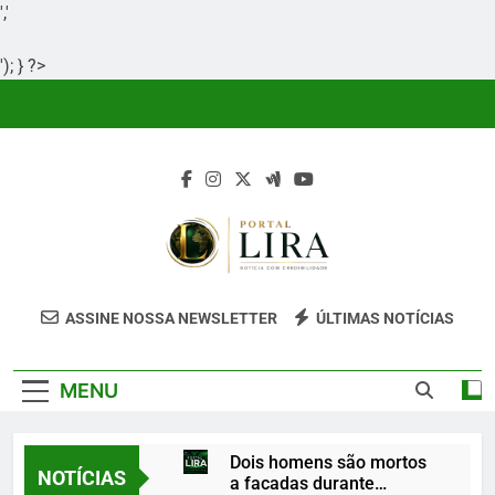
','
'); } ?>
Skip
to
content
Portal Lira
Portal Lira É Um Site Informativo
ASSINE NOSSA NEWSLETTER
ÚLTIMAS NOTÍCIAS
Dedicado À Produção E Divulgação De
Conteúdos Relevantes, Com Foco Em
MENU
Clareza, Responsabilidade E Uma Boa
Experiência Para O Leitor.
Dois homens são mortos
NOTÍCIAS
a facadas durante