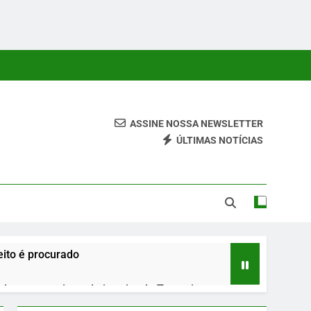
ASSINE NOSSA NEWSLETTER
ÚLTIMAS NOTÍCIAS
 Conteúdos Relevantes, Com Foco Em Clareza, Responsabilidade
ara O Leitor.
ito é procurado
urante roteiro pelo interior do Tocantins