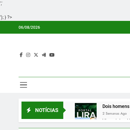
','
'); } ?>
Skip
06/08/2026
to
content
Por
Portal Li
Dois homens 
NOTÍCIAS
2 Semanas Ago
Vicentinho Jú
2 Semanas Ago