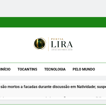
tal Lira
ra É Um Site Informativo Dedicado À Produção E Divulgação De
E Uma Boa Experiência P
INÍCIO
TOCANTINS
TECNOLOGIA
PELO MUNDO
são mortos a facadas durante discussão em Natividade; suspe
nior apresenta propostas de integração na segurança pública d