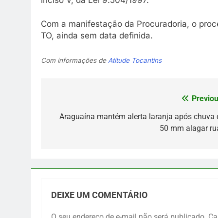
Com a manifestação da Procuradoria, o proc
TO, ainda sem data definida.
Com informações de
Atitude Tocantins
Previou
Navegação
de
Araguaína mantém alerta laranja após chuva 
50 mm alagar ru
Post
DEIXE UM COMENTÁRIO
O seu endereço de e-mail não será publicado.
Ca