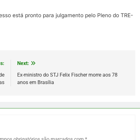
esso está pronto para julgamento pelo Pleno do TRE-
s:
Next:
de
Ex-ministro do STJ Felix Fischer morre aos 78
as
anos em Brasília
mpos obrigatórios são marcados com
*