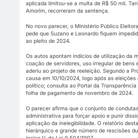
aplicada limitou-se a multa de R$ 50 mil. Tan
Amorim, recorreram da sentença.
No novo parecer, o Ministério Público Eleitor
pede que Suzano e Leonardo fiquem impedido
ao pleito de 2024.
Os autos apontam indícios de utilização da má
coação de servidores, uso irregular de bens
aderiu ao projeto de reeleição. Segundo a Pr
causa em 10/10/2024, logo após as eleições 
político; consulta ao Portal da Transparênc
folha de pagamento de novembro de 2024.
O parecer afirma que o conjunto de condutas
administrativa para forçar apoio e punir diss
aplicação da inelegibilidade. O relatório des
hierárquico e grande número de rescisões d
inciso V, da Lei 9.504/1997.