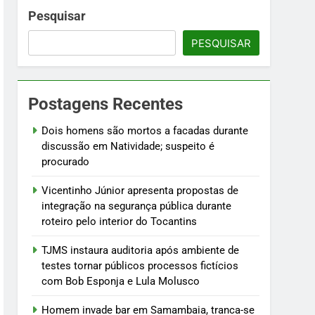
 fictícios com Bob Esponja e Lula Molusco
Pesquisar
PESQUISAR
fogo
Postagens Recentes
ústria e testam modelos para uso
Dois homens são mortos a facadas durante
discussão em Natividade; suspeito é
procurado
Vicentinho Júnior apresenta propostas de
integração na segurança pública durante
roteiro pelo interior do Tocantins
TJMS instaura auditoria após ambiente de
testes tornar públicos processos fictícios
com Bob Esponja e Lula Molusco
Homem invade bar em Samambaia, tranca-se