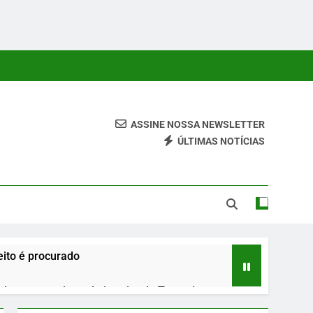
ASSINE NOSSA NEWSLETTER
ÚLTIMAS NOTÍCIAS
 Conteúdos Relevantes, Com Foco Em Clareza, Responsabilidade
ara O Leitor.
ito é procurado
urante roteiro pelo interior do Tocantins