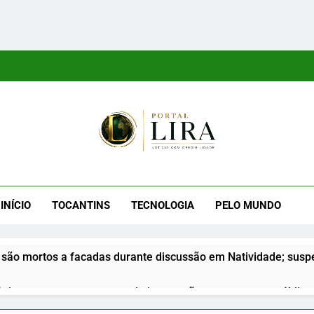
tal Lira
ra É Um Site Informativo Dedicado À Produção E Divulgação De
E Uma Boa Experiência P
INÍCIO
TOCANTINS
TECNOLOGIA
PELO MUNDO
são mortos a facadas durante discussão em Natividade; suspe
nior apresenta propostas de integração na segurança pública d