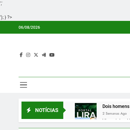
','
'); } ?>
Skip
06/08/2026
to
content
Por
Portal Li
Dois homens 
NOTÍCIAS
2 Semanas Ago
Vicentinho Jú
2 Semanas Ago