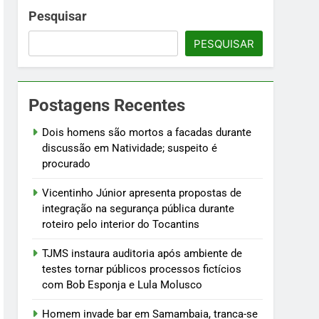
 fictícios com Bob Esponja e Lula Molusco
Pesquisar
PESQUISAR
fogo
Postagens Recentes
ústria e testam modelos para uso
Dois homens são mortos a facadas durante
discussão em Natividade; suspeito é
procurado
Vicentinho Júnior apresenta propostas de
integração na segurança pública durante
roteiro pelo interior do Tocantins
TJMS instaura auditoria após ambiente de
testes tornar públicos processos fictícios
com Bob Esponja e Lula Molusco
Homem invade bar em Samambaia, tranca-se