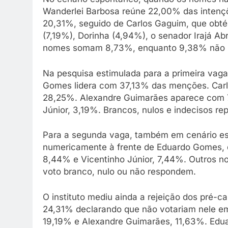
Wanderlei Barbosa reúne 22,00% das inten
20,31%, seguido de Carlos Gaguim, que obt
(7,19%), Dorinha (4,94%), o senador Irajá Ab
nomes somam 8,73%, enquanto 9,38% não so
Na pesquisa estimulada para a primeira va
Gomes lidera com 37,13% das menções. Carl
28,25%. Alexandre Guimarães aparece com 7
Júnior, 3,19%. Brancos, nulos e indecisos r
Para a segunda vaga, também em cenário es
numericamente à frente de Eduardo Gomes,
8,44% e Vicentinho Júnior, 7,44%. Outros 
voto branco, nulo ou não respondem.
O instituto mediu ainda a rejeição dos pré-c
24,31% declarando que não votariam nele e
19,19% e Alexandre Guimarães, 11,63%. Edua